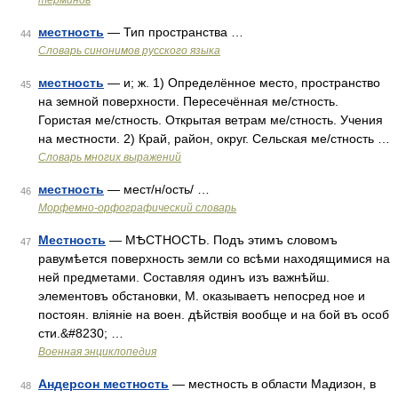
терминов
местность
— Тип пространства …
44
Словарь синонимов русского языка
местность
— и; ж. 1) Определённое место, пространство
45
на земной поверхности. Пересечённая ме/стность.
Гористая ме/стность. Открытая ветрам ме/стность. Учения
на местности. 2) Край, район, округ. Сельская ме/стность …
Словарь многих выражений
местность
— мест/н/ость/ …
46
Морфемно-орфографический словарь
Местность
— МѢСТНОСТЬ. Подъ этимъ словомъ
47
равумѣется поверхность земли со всѣми находящимися на
ней предметами. Составляя одинъ изъ важнѣйш.
элементовъ обстановки, М. оказываетъ непосред ное и
постоян. вліяніе на воен. дѣйствія вообще и на бой въ особ
сти.&#8230; …
Военная энциклопедия
Андерсон местность
— местность в области Мадизон, в
48