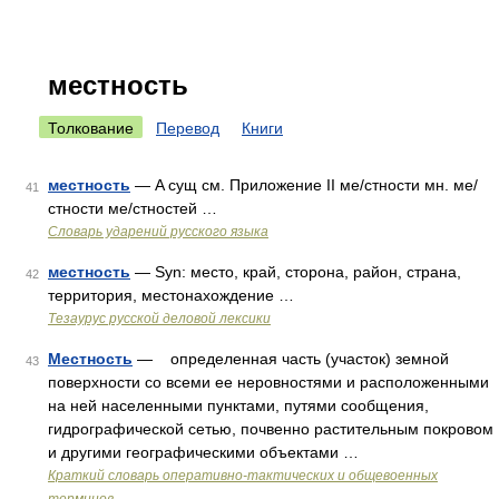
местность
Толкование
Перевод
Книги
местность
— A сущ см. Приложение II ме/стности мн. ме/
41
стности ме/стностей …
Словарь ударений русского языка
местность
— Syn: место, край, сторона, район, страна,
42
территория, местонахождение …
Тезаурус русской деловой лексики
Местность
— определенная часть (участок) земной
43
поверхности со всеми ее неровностями и расположенными
на ней населенными пунктами, путями сообщения,
гидрографической сетью, почвенно растительным покровом
и другими географическими объектами …
Краткий словарь оперативно-тактических и общевоенных