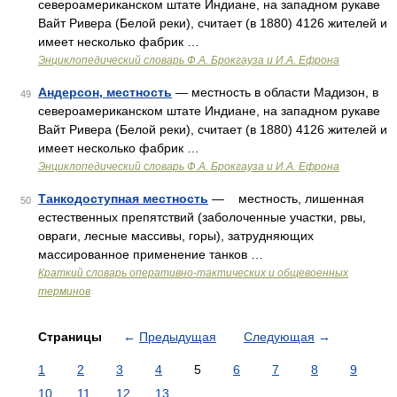
североамериканском штате Индиане, на западном рукаве
Вайт Ривера (Белой реки), считает (в 1880) 4126 жителей и
имеет несколько фабрик …
Энциклопедический словарь Ф.А. Брокгауза и И.А. Ефрона
Андерсон, местность
— местность в области Мадизон, в
49
североамериканском штате Индиане, на западном рукаве
Вайт Ривера (Белой реки), считает (в 1880) 4126 жителей и
имеет несколько фабрик …
Энциклопедический словарь Ф.А. Брокгауза и И.А. Ефрона
Танкодоступная местность
— местность, лишенная
50
естественных препятствий (заболоченные участки, рвы,
овраги, лесные массивы, горы), затрудняющих
массированное применение танков …
Краткий словарь оперативно-тактических и общевоенных
терминов
Страницы
←
Предыдущая
Следующая
→
1
2
3
4
5
6
7
8
9
10
11
12
13